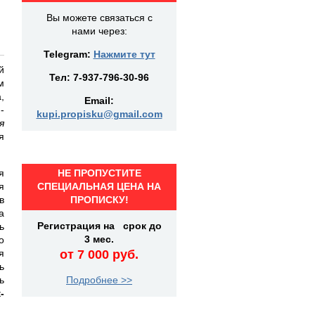
Вы можете связаться с
нами через:
Telegram:
Нажмите тут
й
Тел:
7-937-796-30-96
м
,
Email:
-
kupi.propisku@gmail.com
я
я
я
НЕ ПРОПУСТИТЕ
я
СПЕЦИАЛЬНАЯ ЦЕНА НА
в
ПРОПИСКУ!
а
Регистрация на срок до
ь
3 мес.
о
я
от 7 000 руб.
ь
ь
Подробнее >>
-