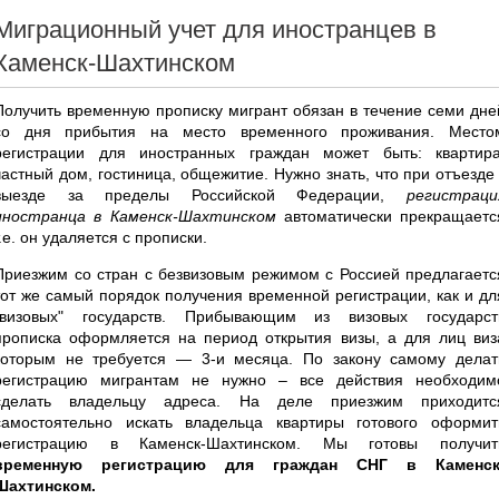
Миграционный учет для иностранцев в
Каменск-Шахтинском
Получить временную прописку мигрант обязан в течение семи дне
со дня прибытия на место временного проживания. Место
регистрации для иностранных граждан может быть: квартира
частный дом, гостиница, общежитие. Нужно знать, что при отъезде 
выезде за пределы Российской Федерации,
регистраци
иностранца в Каменск-Шахтинском
автоматически прекращаетс
т.е. он удаляется с прописки.
Приезжим со стран с безвизовым режимом с Россией предлагаетс
тот же самый порядок получения временной регистрации, как и дл
"визовых" государств. Прибывающим из визовых государст
прописка оформляется на период открытия визы, а для лиц виз
которым не требуется — 3-и месяца. По закону самому делат
регистрацию мигрантам не нужно – все действия необходим
сделать владельцу адреса. На деле приезжим приходитс
самостоятельно искать владельца квартиры готового оформит
регистрацию в Каменск-Шахтинском. Мы готовы получит
временную регистрацию для граждан СНГ в Каменск
Шахтинском.