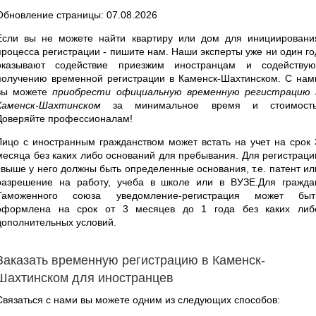
Обновление страницы: 07.08.2026
Если вы не можете найти квартиру или дом для инициировани
процесса регистрации - пишите нам. Наши эксперты уже ни один го
оказывают содействие приезжим иностранцам и содействую
получению временной регистрации в Каменск-Шахтинском. С нам
вы можете
приобрести официальную временную регистрацию 
Каменск-Шахтинском
за минимальное время и стоимость
Доверяйте профессионалам!
Лицо с иностранным гражданством может встать на учет на срок 
месяца без каких либо оснований для пребывания. Для регистраци
свыше у него должны быть определенные основания, т.е. патент ил
разрешение на работу, учеба в школе или в ВУЗЕ.Для гражда
Таможенного союза уведомление-регистрация может быт
оформлена на срок от 3 месяцев до 1 года без каких либ
дополнительных условий.
Заказать временную регистрацию в Каменск-
Шахтинском для иностранцев
Связаться с нами вы можете одним из следующих способов: